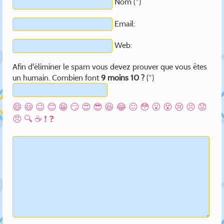
Nom (*)
Email:
Web:
Afin d'éliminer le spam vous devez prouver que vous êtes
un humain. Combien font
9 moins 10 ?
(*)
😄
😃
😉
😊
😁
😏
😍
😎
😆
😂
😐
😳
😮
😵
😢
😣
😟
😠
🔍
☕
❗
❓