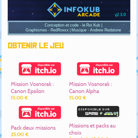
Obtenir le jeu
Mission Vosnorak :
Mission Vosnorak :
Canon Epsilon
Canon Alpha
15.00 €
15.00 €
Missions et packs au
Pack deux missions
choix
25.00 €