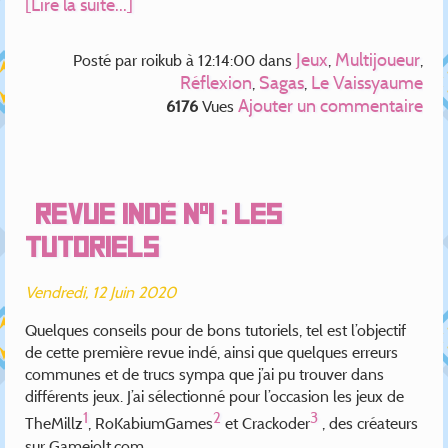
[Lire la suite...]
Jeux
Multijoueur
Posté par
roikub
à 12:14:00
dans
,
,
Réflexion
Sagas
Le Vaissyaume
,
,
Ajouter un commentaire
6176
Vues
Revue indé n°1 : Les
tutoriels
Vendredi, 12 Juin 2020
Quelques conseils pour de bons tutoriels, tel est l’objectif
de cette première revue indé, ainsi que quelques erreurs
communes et de trucs sympa que j’ai pu trouver dans
différents jeux. J’ai sélectionné pour l’occasion les jeux de
1
2
3
TheMillz
, RoKabiumGames
et Crackoder
, des créateurs
sur Gamejolt.com.