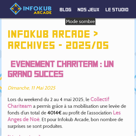
Blog
Nos jeux
Le studio
Mode sombre
Infokub Arcade >
Archives - 2025/05
Evènement Chariteam : un
grand succès
Dimanche, 11 Mai 2025
Collectif
Lors du weekend du 2 au 4 mai 2025, le
Chariteam
a permis grâce à sa mobilisation une levée de
Les
fonds d’un total de
4014€
au profit de l’association
Anges de Noé
. Et pour Infokub Arcade, bon nombre de
surprises se sont produites.