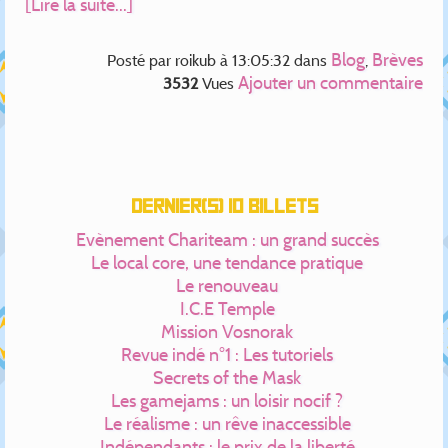
[Lire la suite...]
Blog
Brèves
Posté par
roikub
à 13:05:32
dans
,
Ajouter un commentaire
3532
Vues
Dernier(s) 10 billets
Evènement Chariteam : un grand succès
Le local core, une tendance pratique
Le renouveau
I.C.E Temple
Mission Vosnorak
Revue indé n°1 : Les tutoriels
Secrets of the Mask
Les gamejams : un loisir nocif ?
Le réalisme : un rêve inaccessible
Indépendants : le prix de la liberté