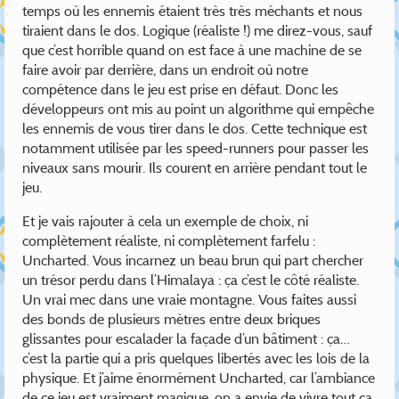
temps où les ennemis étaient très très méchants et nous
tiraient dans le dos. Logique (réaliste !) me direz-vous, sauf
que c’est horrible quand on est face à une machine de se
faire avoir par derrière, dans un endroit où notre
compétence dans le jeu est prise en défaut. Donc les
développeurs ont mis au point un algorithme qui empêche
les ennemis de vous tirer dans le dos. Cette technique est
notamment utilisée par les speed-runners pour passer les
niveaux sans mourir. Ils courent en arrière pendant tout le
jeu.
Et je vais rajouter à cela un exemple de choix, ni
complètement réaliste, ni complètement farfelu :
Uncharted. Vous incarnez un beau brun qui part chercher
un trésor perdu dans l’Himalaya : ça c’est le côté réaliste.
Un vrai mec dans une vraie montagne. Vous faites aussi
des bonds de plusieurs mètres entre deux briques
glissantes pour escalader la façade d’un bâtiment : ça…
c’est la partie qui a pris quelques libertés avec les lois de la
physique. Et j’aime énormément Uncharted, car l’ambiance
de ce jeu est vraiment magique, on a envie de vivre tout ça