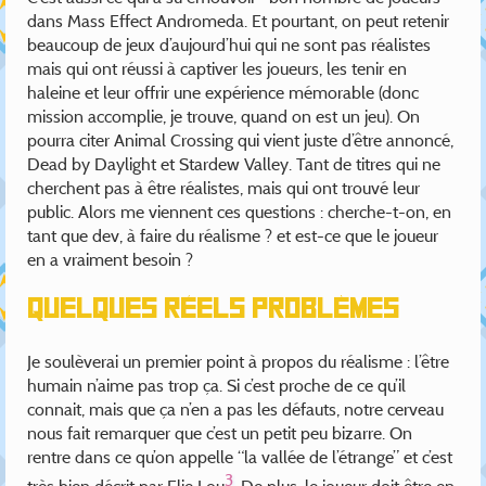
dans Mass Effect Andromeda. Et pourtant, on peut retenir
beaucoup de jeux d’aujourd’hui qui ne sont pas réalistes
mais qui ont réussi à captiver les joueurs, les tenir en
haleine et leur offrir une expérience mémorable (donc
mission accomplie, je trouve, quand on est un jeu). On
pourra citer Animal Crossing qui vient juste d’être annoncé,
Dead by Daylight et Stardew Valley. Tant de titres qui ne
cherchent pas à être réalistes, mais qui ont trouvé leur
public. Alors me viennent ces questions : cherche-t-on, en
tant que dev, à faire du réalisme ? et est-ce que le joueur
en a vraiment besoin ?
Quelques réels problèmes
Je soulèverai un premier point à propos du réalisme : l’être
humain n’aime pas trop ça. Si c’est proche de ce qu’il
connait, mais que ça n’en a pas les défauts, notre cerveau
nous fait remarquer que c’est un petit peu bizarre. On
rentre dans ce qu’on appelle “la vallée de l’étrange” et c’est
3
très bien décrit par Elie Lou
. De plus, le joueur doit être en