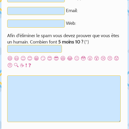
Email:
Web:
Afin d'éliminer le spam vous devez prouver que vous êtes
un humain. Combien font
5 moins 10 ?
(*)
😄
😃
😉
😊
😁
😏
😍
😎
😆
😂
😐
😳
😮
😵
😢
😣
😟
😠
🔍
☕
❗
❓